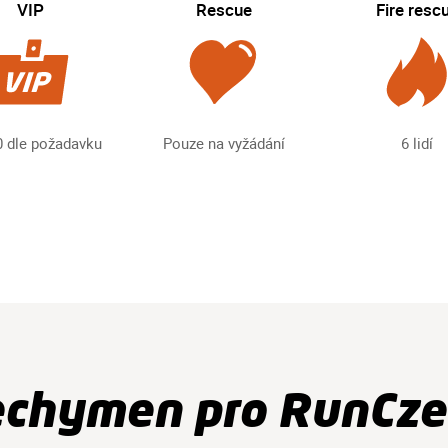
VIP
Rescue
Fire resc
20 dle požadavku
Pouze na vyžádání
6 lidí
echymen pro RunCze