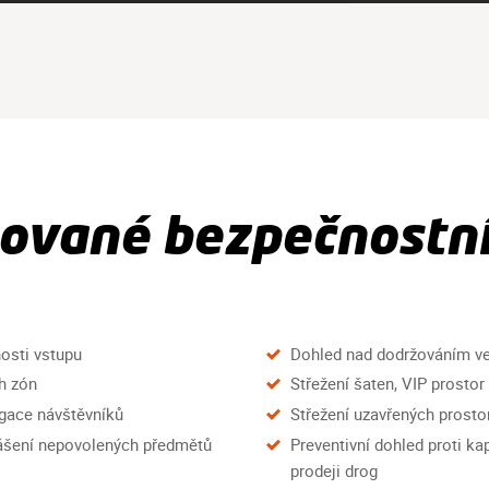
ované bezpečnostní
nosti vstupu
Dohled nad dodržováním v
h zón
Střežení šaten, VIP prostor
gace návštěvníků
Střežení uzavřených prosto
nášení nepovolených předmětů
Preventivní dohled proti k
prodeji drog