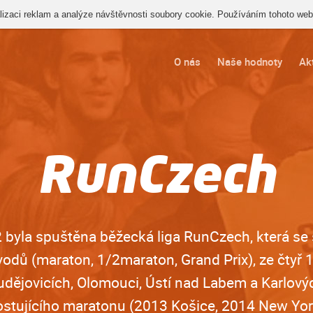
izaci reklam a analýze návštěvnosti soubory cookie. Používáním tohoto webu
O nás
Naše hodnoty
Akt
RunCzech
 byla spuštěna běžecká liga RunCzech, která se s
odů (maraton, 1/2maraton, Grand Prix), ze čtyř
dějovicích, Olomouci, Ústí nad Labem a Karlový
ostujícího maratonu (2013 Košice, 2014 New Yor