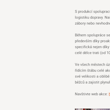
S produkcí spoluprac
logistiku dopravy. N
zábory nebo nevhodně 
Během spolupráce se 
především díky proak
specifická nejen dík
celé délce trati (od 
Ve všech městech úzc
řídícím štábu celé a
své velikosti a oblib
běžců a zajistit plynu
Navštivte web akce: