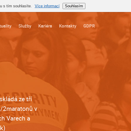
 s tím souhlasíte.
Více informací
Souhlasím
uality
Služby
Kariéra
Kontakty
GDPR
kládá ze tří
 1/2maratonů v
ch Varech a
k)