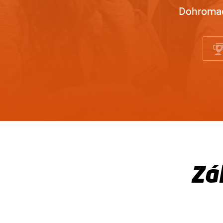
Dohromad
Zá