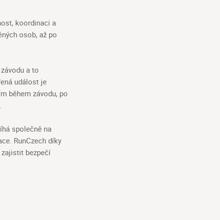
ost, koordinaci a
něných osob, až po
 závodu a to
ená událost je
acím během závodu, po
.
íhá společně na
kace. RunCzech díky
zajistit bezpečí