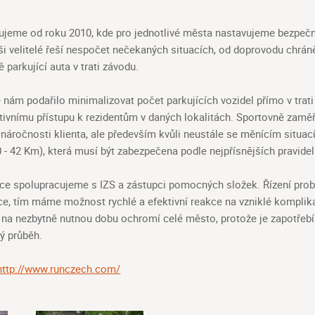
ujeme od roku 2010, kde pro jednotlivé města nastavujeme bezpečn
aši velitelé řeší nespočet nečekaných situacích, od doprovodu chrá
parkující auta v trati závodu.
nám podařilo minimalizovat počet parkujících vozidel přímo v trati
tivnímu přístupu k rezidentům v daných lokalitách. Sportovně zaměř
y náročnosti klienta, ale především kvůli neustále se měnícím situ
10 - 42 Km), která musí být zabezpečena podle nejpřísnějších pravidel
e spolupracujeme s IZS a zástupci pomocných složek. Řízení prob
kce, tím máme možnost rychlé a efektivní reakce na vzniklé kompli
ě na nezbytně nutnou dobu ochromí celé město, protože je zapotřebí 
lý průběh.
http://www.runczech.com/