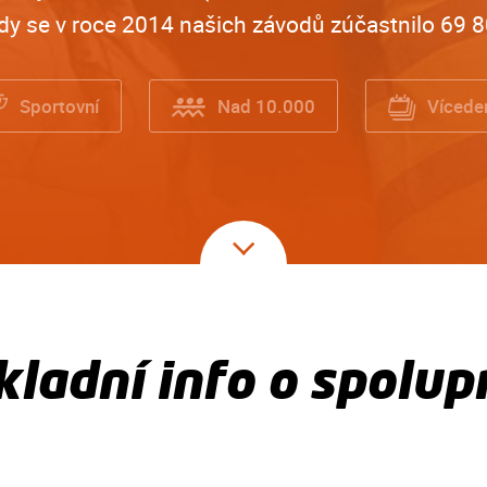
y se v roce 2014 našich závodů zúčastnilo 69 8
Sportovní
Nad 10.000
Vícede
kladní info o spolupr