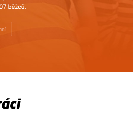
07 běžců.
nní
áci