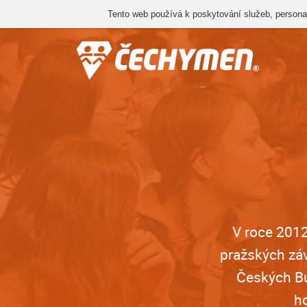
Tento web používá k poskytování služeb, personal
V roce 2012
pražských záv
Českých Bu
h