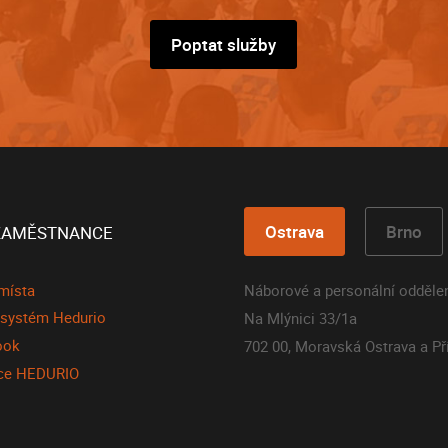
Poptat služby
Ostrava
Brno
ZAMĚSTNANCE
místa
Náborové a personální odděle
í systém Hedurio
Na Mlýnici 33/1a
ook
702 00, Moravská Ostrava a Př
ace HEDURIO