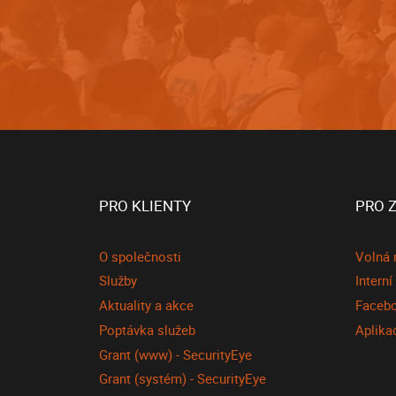
PRO KLIENTY
PRO 
O společnosti
Volná 
Služby
Intern
Aktuality a akce
Faceb
Poptávka služeb
Aplik
Grant (www) - SecurityEye
Grant (systém) - SecurityEye