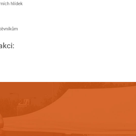
rních hlídek
štěvníkům
akci: