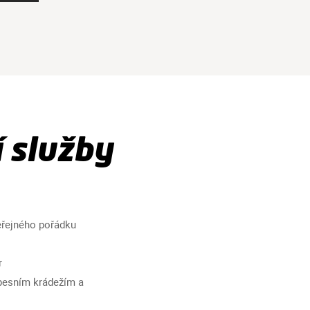
 služby
eřejného pořádku
r
apesním krádežím a