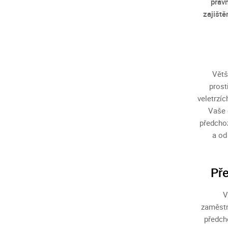
práv
zajiště
Větš
prost
veletrzíc
Vaše 
předchoz
a od
Pře
V
zaměstn
předch