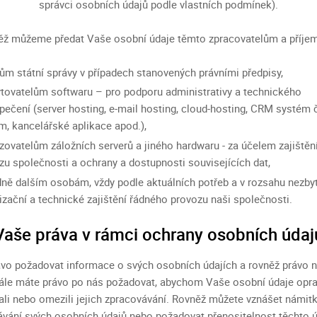
správci osobních údajů podle vlastních podmínek).
ěž můžeme předat Vaše osobní údaje těmto zpracovatelům a příje
ům státní správy v případech stanovených právními předpisy,
tovatelům softwaru – pro podporu administrativy a technického
pečení (server hosting, e-mail hosting, cloud-hosting, CRM systém 
m, kancelářské aplikace apod.),
zovatelům záložních serverů a jiného hardwaru - za účelem zajištěn
zu společnosti a ochrany a dostupnosti souvisejících dat,
dně dalším osobám, vždy podle aktuálních potřeb a v rozsahu nezb
izační a technické zajištění řádného provozu naši společnosti.
Vaše práva v rámci ochrany osobních údaj
vo požadovat informace o svých osobních údajích a rovněž právo n
ále máte právo po nás požadovat, abychom Vaše osobní údaje opra
li nebo omezili jejich zpracovávání. Rovněž můžete vznášet námitk
vání svých osobních údajů nebo požadovat přenositelnost těchto ú