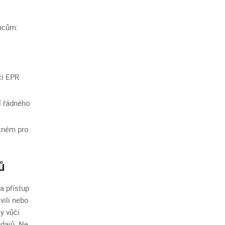
mcům:
či EPR
í řádného
ytném pro
ů
a přístup
vili nebo
y vůči
dajů. Ne