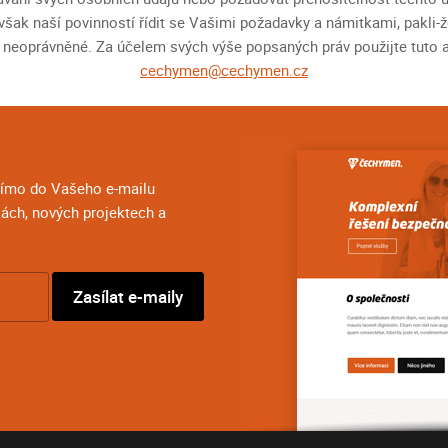
 však naší povinností řídit se Vašimi požadavky a námitkami, pakli-
 neoprávněné. Za účelem svých výše popsaných práv použijte tuto 
cechymen@cechymen.cz
přímo do Vašeho e-mailu
ách, nových projektech a