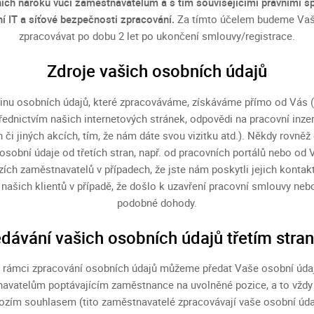
ních nároků vůči zaměstnavatelům a s tím souvisejícími právními s
ní IT a síťové bezpečnosti zpracování
.
Za tímto účelem budeme Vaš
zpracovávat po dobu 2 let po ukončení smlouvy/registrace.
Zdroje vašich osobních údajů
inu osobních údajů, které zpracováváme, získáváme přímo od Vás (
řednictvím našich internetových stránek, odpovědi na pracovní inzer
h či jiných akcích, tím, že nám dáte svou vizitku atd.). Někdy rovně
osobní údaje od třetích stran, např. od pracovních portálů nebo od 
ích zaměstnavatelů v případech, že jste nám poskytli jejich kontakt
 našich klientů v případě, že došlo k uzavření pracovní smlouvy nebo
podobné dohody.
dávání vašich osobních údajů třetím str
 rámci zpracování osobních údajů můžeme předat Vaše osobní úda
avatelům poptávajícím zaměstnance na uvolněné pozice, a to vždy
ozím souhlasem (tito zaměstnavatelé zpracovávají vaše osobní úda