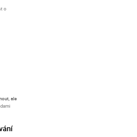
st o
out, ale
adami
vání