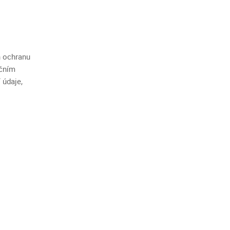
h ochranu
ačním
 údaje,