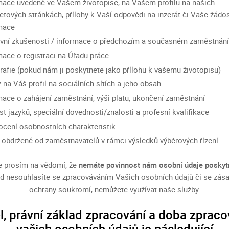
mace uvedené ve Vašem životopise, na Vašem profilu na našich
netových stránkách, přílohy k Vaší odpovědi na inzerát či Vaše žádo
mace
vní zkušenosti / informace o předchozím a současném zaměstnání
mace o registraci na Úřadu práce
rafie (pokud nám ji poskytnete jako přílohu k vašemu životopisu)
 na Váš profil na sociálních sítích a jeho obsah
mace o zahájení zaměstnání, výši platu, ukončení zaměstnání
st jazyků, speciální dovednosti/znalosti a profesní kvalifikace
cení osobnostních charakteristik
 obdržené od zaměstnavatelů v rámci výsledků výběrových řízení.
 prosím na vědomí, že
nemáte povinnost nám osobní údaje poskytn
d nesouhlasíte se zpracováváním Vašich osobních údajů či se zás
ochrany soukromí, nemůžete využívat naše služby.
l, právní základ zpracování a doba zpraco