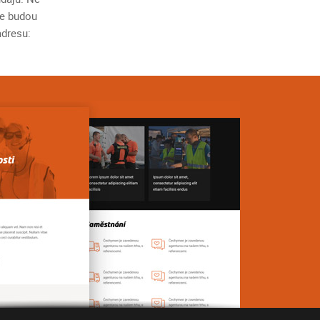
že budou
adresu: