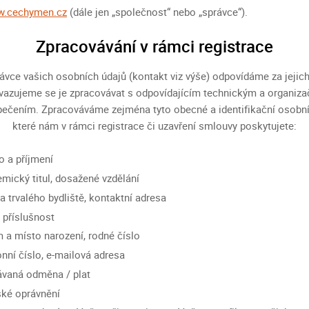
.cechymen.cz
(dále jen „společnost“ nebo „správce“).
Zpracovávání v rámci registrace
ávce vašich osobních údajů (kontakt viz výše) odpovídáme za jejic
vazujeme se je zpracovávat s odpovídajícím technickým a organiz
ečením. Zpracováváme zejména tyto obecné a identifikační osobní
které nám v rámci registrace či uzavření smlouvy poskytujete:
 a příjmení
mický titul, dosažené vzdělání
a trvalého bydliště, kontaktní adresa
í příslušnost
 a místo narození, rodné číslo
onní číslo, e-mailová adresa
vaná odměna / plat
ské oprávnění