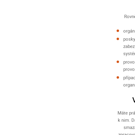
Rovn
orgán
posky
zabez
systé
provo
provo
přípa
organ
Máte prá
k nim. D
smaza
zpracová