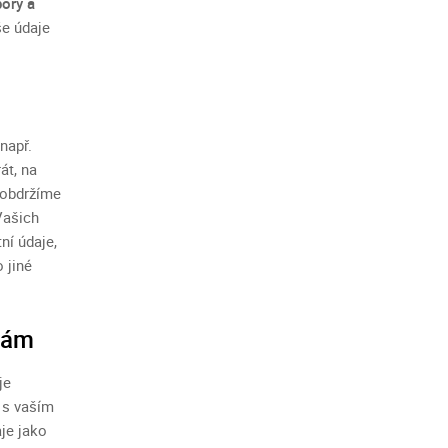
pory
a
e údaje
např.
át, na
ž obdržíme
Vašich
ní údaje,
 jiné
anám
je
 s vaším
je jako