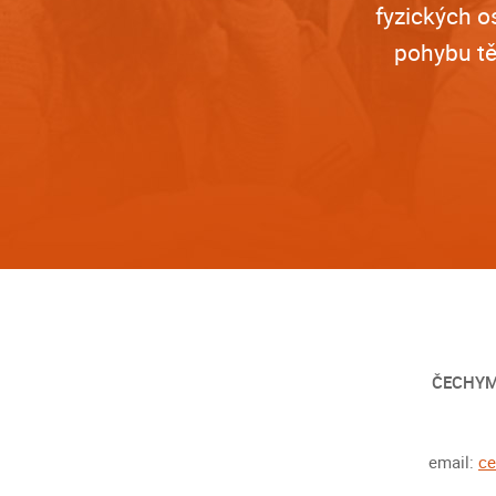
fyzických o
pohybu tě
ČECHYM
email:
c