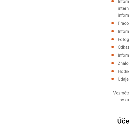
Infor
inter
infor
Praco
Infor
Fotog
Odkaz
Infor
Znalo
Hodno
Údaje
Vezměte
poku
Úče