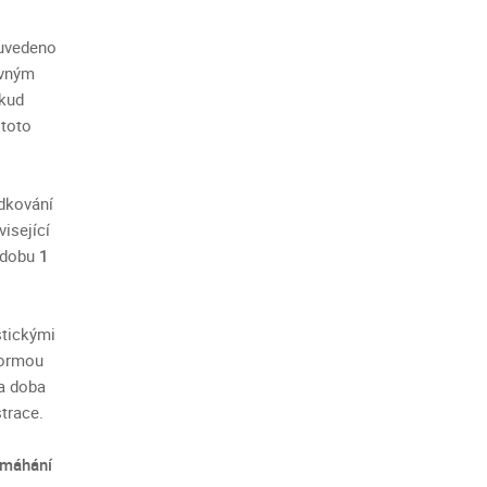
 uvedeno
ovným
okud
 toto
dkování
isející
 dobu
1
stickými
ormou
a doba
trace.
ymáhání