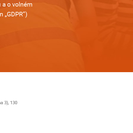
ů a o volném
en „GDPR”)
a 3), 130