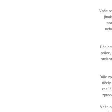
Vaše os
jina
sou
ucho
Účelem
práce,
smluvn
Dále zp
účely
zasíl
zprac
Vaše o