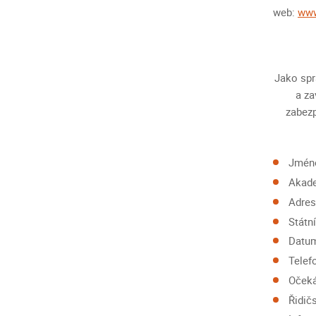
web:
www
Jako spr
a za
zabezp
Jméno
Akade
Adres
Státn
Datum
Telef
Očeká
Řidič