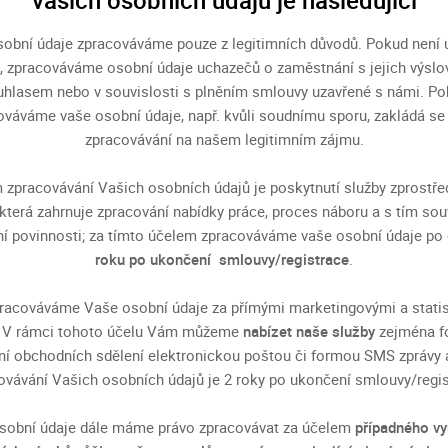
vašich osobních údajů je následující
obní údaje zpracováváme pouze z legitimních důvodů. Pokud není
k, zpracováváme osobní údaje uchazečů o zaměstnání s jejich výsl
hlasem nebo v souvislosti s plněním smlouvy uzavřené s námi. P
váváme vaše osobní údaje, např. kvůli soudnímu sporu, zakládá se
zpracovávání na našem legitimním zájmu.
 zpracovávání Vašich osobních údajů je poskytnutí služby zprostře
 která zahrnuje zpracování nabídky práce, proces náboru a s tím souv
í povinnosti; za tímto účelem zpracováváme vaše osobní údaje po
roku po ukončení smlouvy/registrace
.
racováváme Vaše osobní údaje za přímými marketingovými a stati
. V rámci tohoto účelu Vám můžeme
nabízet naše služby
zejména f
ání obchodních sdělení elektronickou poštou či formou SMS zprávy 
ovávání Vašich osobních údajů je 2 roky po ukončení smlouvy/regis
sobní údaje dále máme právo zpracovávat za účelem
případného v