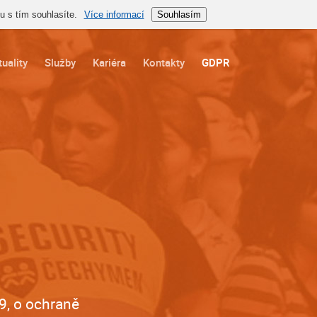
 s tím souhlasíte.
Více informací
Souhlasím
uality
Služby
Kariéra
Kontakty
GDPR
9, o ochraně