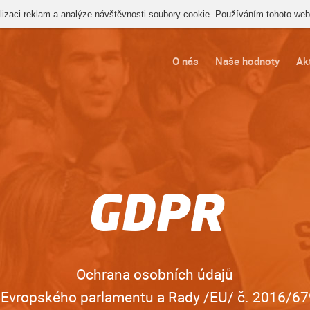
izaci reklam a analýze návštěvnosti soubory cookie. Používáním tohoto webu
O nás
Naše hodnoty
Akt
GDPR
Ochrana osobních údajů
í Evropského parlamentu a Rady /EU/ č. 2016/67