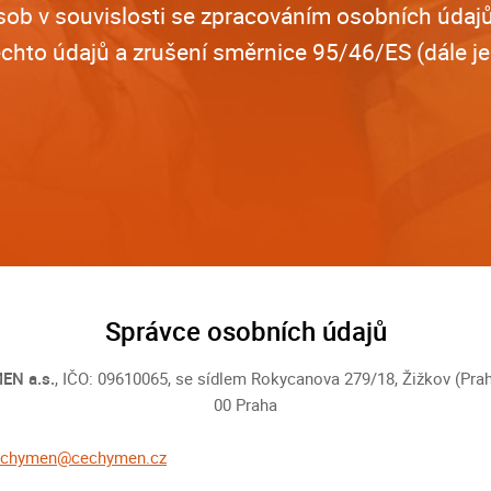
sob v souvislosti se zpracováním osobních údaj
chto údajů a zrušení směrnice 95/46/ES (dále j
Správce osobních údajů
EN a.s.
, IČO: 09610065, se sídlem Rokycanova 279/18, Žižkov (Prah
00 Praha
echymen@cechymen.cz