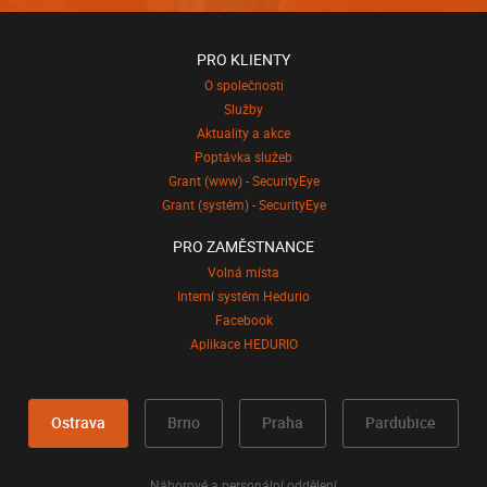
PRO KLIENTY
O společnosti
Služby
Aktuality a akce
Poptávka služeb
Grant (www) - SecurityEye
Grant (systém) - SecurityEye
PRO ZAMĚSTNANCE
Volná místa
Interní systém Hedurio
Facebook
Aplikace HEDURIO
Ostrava
Brno
Praha
Pardubice
Náborové a personální oddělení