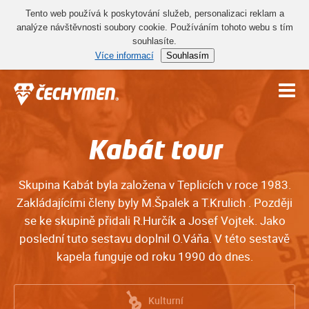
Tento web používá k poskytování služeb, personalizaci reklam a
analýze návštěvnosti soubory cookie. Používáním tohoto webu s tím
souhlasíte.
Více informací
Souhlasím
Kabát tour
Skupina Kabát byla založena v Teplicích v roce 1983.
Zakládajícími členy byly M.Špalek a T.Krulich . Později
se ke skupině přidali R.Hurčík a Josef Vojtek. Jako
poslední tuto sestavu doplnil O.Váňa. V této sestavě
kapela funguje od roku 1990 do dnes.
Kulturní