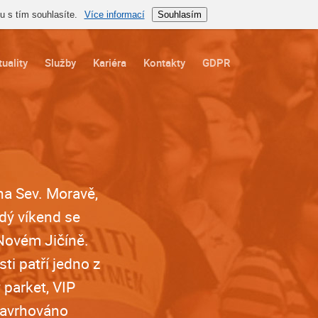
 s tím souhlasíte.
Více informací
Souhlasím
uality
Služby
Kariéra
Kontakty
GDPR
na Sev. Moravě,
dý víkend se
 Novém Jičíně.
ti patří jedno z
 parket, VIP
navrhováno