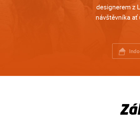
designerem z L
návštěvníka ať 
Indo
Zá