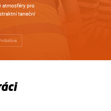
é atmosféry pro
straktní taneční
Průběžná
áci