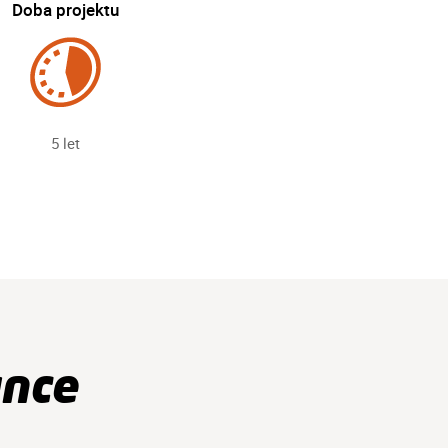
Doba projektu
5 let
ance