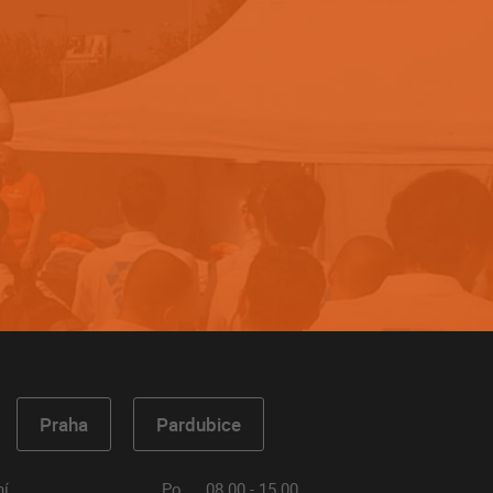
Praha
Pardubice
ní
Po
08.00 - 15.00