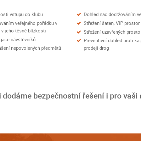
osti vstupu do klubu
Dohled nad dodržováním v
ováním veřejného pořádku v
Střežení šaten, VIP prostor
 v jeho těsné blízkosti
Střežení uzavřených prosto
gace návštěvníků
Preventivní dohled proti k
nášení nepovolených předmětů
prodeji drog
 dodáme bezpečnostní řešení i pro vaši 