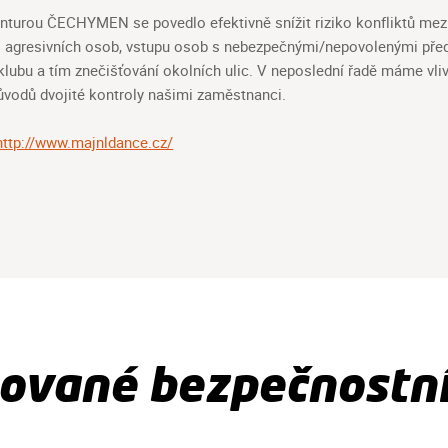
enturou ČECHYMEN se povedlo efektivně snížit riziko konfliktů mez
i agresivních osob, vstupu osob s nebezpečnými/nepovolenými pře
klubu a tím znečišťování okolních ulic. V neposlední řadě máme vliv
ůvodů dvojité kontroly našimi zaměstnanci.
http://www.majnldance.cz/
ované bezpečnostní