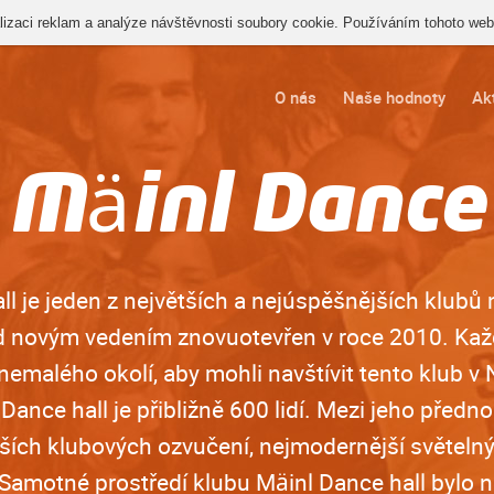
izaci reklam a analýze návštěvnosti soubory cookie. Používáním tohoto webu
O nás
Naše hodnoty
Akt
Mäinl Dance
ll je jeden z největších a nejúspěšnějších klubů 
od novým vedením znovuotevřen v roce 2010. Kaž
 z nemalého okolí, aby mohli navštívit tento klub v
Dance hall je přibližně 600 lidí. Mezi jeho přednos
jších klubových ozvučení, nejmodernější světelný
 Samotné prostředí klubu Mäinl Dance hall bylo 