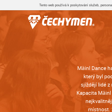
Tento web používá k poskytování služeb, personal
Mäinl Dance ha
který byl p
sjíždějí lidé
Kapacita Mäinl 
nejkvalitně
místnost.