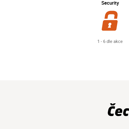
Security
1 - 6 dle akce
Čec