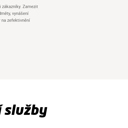
i zákazníky. Zamezit
dměty, vynášení
 na zefektivnění
 služby