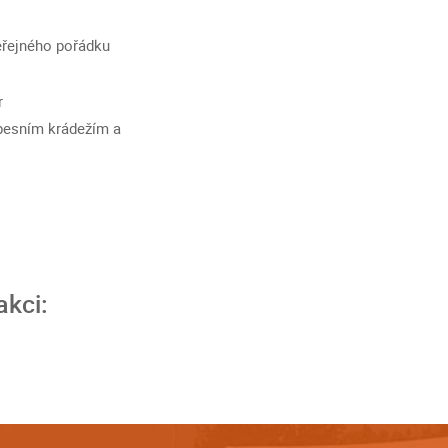
eřejného pořádku
r
apesním krádežím a
akci: