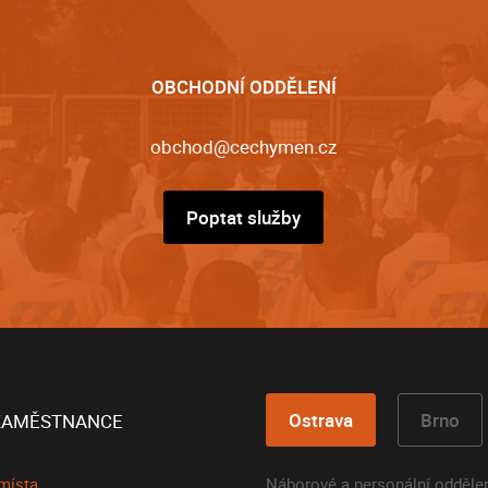
OBCHODNÍ ODDĚLENÍ
obchod@cechymen.cz
Poptat služby
Ostrava
Brno
ZAMĚSTNANCE
místa
Náborové a personální odděle