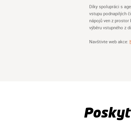
Díky spolupráci s ag
vstupu podnapilých č
nápojů ven z prostor 
výběru vstupného z d
Navštivte web akce:
Poskyt