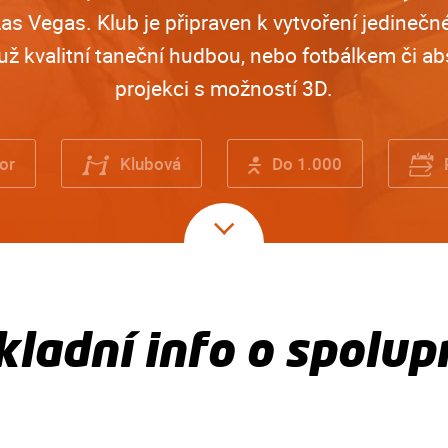
as Vegas. Klub je připraven k vytvoření jedinečn
už kvalitní taneční hudbou, nebo fotbálkem či ab
projekci s možností 3D.
or
Klubová
Do 1.000
kladní info o spolupr