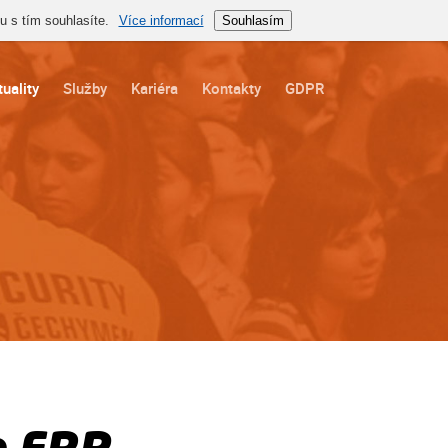
 s tím souhlasíte.
Více informací
Souhlasím
uality
Služby
Kariéra
Kontakty
GDPR
o ERP