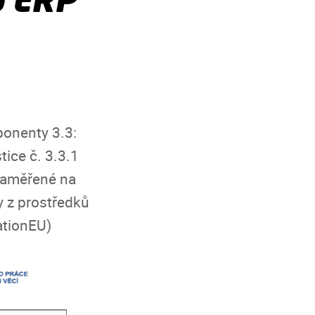
ponenty 3.3:
tice č. 3.3.1
 zaměřené na
y z prostředků
ationEU)