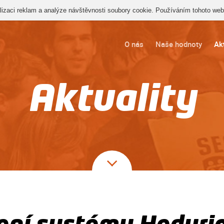
izaci reklam a analýze návštěvnosti soubory cookie. Používáním tohoto webu
O nás
Naše hodnoty
Akt
Aktuality
ení systému Heduri