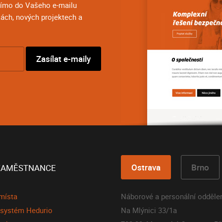
přímo do Vašeho e-mailu
ách, nových projektech a
Ostrava
Brno
ZAMĚSTNANCE
místa
Náborové a personální odděle
í systém Hedurio
Na Mlýnici 33/1a