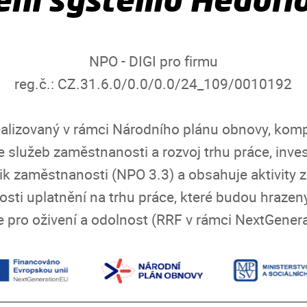
NPO - DIGI pro firmu
reg.č.: CZ.31.6.0/0.0/0.0/24_109/0010192
realizovaný v rámci Národního plánu obnovy, kom
služeb zaměstnanosti a rozvoj trhu práce, inves
tik zaměstnanosti (NPO 3.3) a obsahuje aktivity
sti uplatnění na trhu práce, které budou hrazen
e pro oživení a odolnost (RRF v rámci NextGener