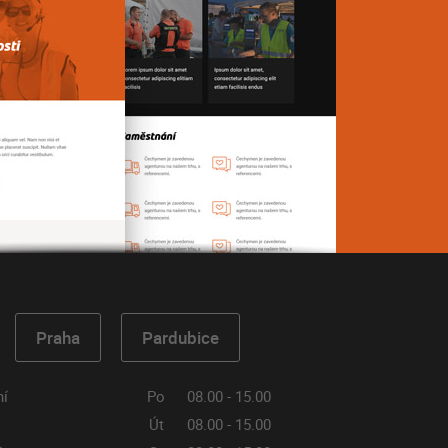
Praha
Pardubice
ní
Po
08.00 - 15.00
Út
08.00 - 15.00