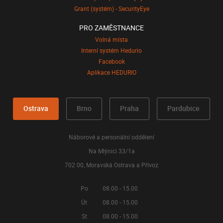
Grant (systém) - SecurityEye
PRO ZAMĚSTNANCE
Volná místa
Interní systém Hedurio
Facebook
Aplikace HEDURIO
Ostrava
Brno
Praha
Pardubice
Náborové a personální oddělení
Na Mlýnici 33/1a
702 00, Moravská Ostrava a Přívoz
Po
08.00 - 15.00
Út
08.00 - 15.00
St
08.00 - 15.00